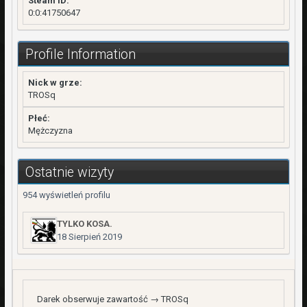
Steam ID:
0:0:41750647
Profile Information
Nick w grze:
TROSq
Płeć:
Mężczyzna
Ostatnie wizyty
954 wyświetleń profilu
TYLKO KOSA.
18 Sierpień 2019
Darek
obserwuje zawartość →
TROSq