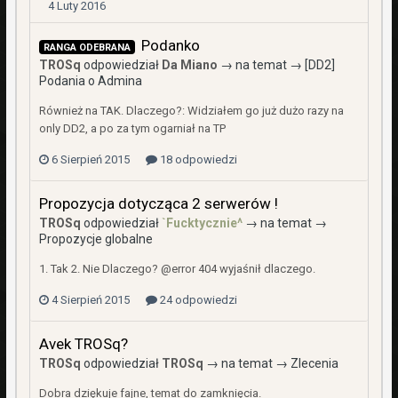
4 Luty 2016
Podanko
RANGA ODEBRANA
TROSq
odpowiedział
Da Miano
→ na temat →
[DD2]
Podania o Admina
Również na TAK. Dlaczego?: Widziałem go już dużo razy na
only DD2, a po za tym ogarniał na TP
6 Sierpień 2015
18 odpowiedzi
Propozycja dotycząca 2 serwerów !
TROSq
odpowiedział
`Fucktycznie^
→ na temat →
Propozycje globalne
1. Tak 2. Nie Dlaczego? @error 404 wyjaśnił dlaczego.
4 Sierpień 2015
24 odpowiedzi
Avek TROSq?
TROSq
odpowiedział
TROSq
→ na temat →
Zlecenia
Dobra dziękuje fajne, temat do zamknięcia.