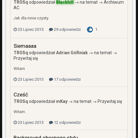
TROSq
odpowiedział
Blackhill
→ na temat →
Archiwum
AC
Jak dla mnie czysty.
23 Lipiec 2015
29 odpowiedzi
1
Siemaaaa
TROSq
odpowiedział
Adrian GóRniak
→ na temat →
Przywitaj się
Witam
23 Lipiec 2015
17 odpowiedzi
Cześć
TROSq
odpowiedział
mKay
→ na temat →
Przywitaj się
Witam.
23 Lipiec 2015
12 odpowiedzi
Background obecnego stylu.