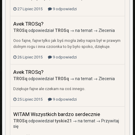
27 Lipiec 2015
9 odpowiedzi
Avek TROSq?
TROSq
odpowiedział
TROSq
→ na temat →
Zlecenia
Ooo fajne, fajne tylko jak byś mogła żeby napis był w prawym
dolnym rogu i inna czcionka to by było spoko, dziękuje.
26 Lipiec 2015
9 odpowiedzi
Avek TROSq?
TROSq
odpowiedział
TROSq
→ na temat →
Zlecenia
Dziękuje fajne ale czekam na coś innego.
25 Lipiec 2015
9 odpowiedzi
WITAM Wszystkich bardzo serdecznie
TROSq
odpowiedział
tyskie21
→ na temat →
Przywitaj
się