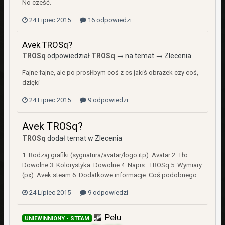
No cześć.
24 Lipiec 2015
16 odpowiedzi
Avek TROSq?
TROSq
odpowiedział
TROSq
→ na temat →
Zlecenia
Fajne fajne, ale po prosiłbym coś z cs jakiś obrazek czy coś,
dzięki
24 Lipiec 2015
9 odpowiedzi
Avek TROSq?
TROSq
dodał temat w
Zlecenia
1. Rodzaj grafiki (sygnatura/avatar/logo itp): Avatar 2. Tło :
Dowolne 3. Kolorystyka: Dowolne 4. Napis : TROSq 5. Wymiary
(px): Avek steam 6. Dodatkowe informacje: Coś podobnego...
24 Lipiec 2015
9 odpowiedzi
Pelu
UNIEWINNIONY - STEAM