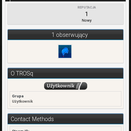
1
REPUTACJA
WPŁATY
1
0,00 zł
Nowy
REJESTRACJA
19 Marzec 2015
1 obserwujący
OSTATNIA WIZYTA
6 Sierpień 2015
O TROSq
Grupa
Użytkownik
Contact Methods