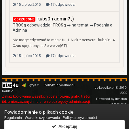
15 Lipiec 2015
17 odpowiedzi
kubs0n admin? ;)
ODRZUCONE
TROSq
odpowiedział
TROSq
→ na temat →
Podania o
Admina
Nie mogę edytować to macie tu: 1. Nick z serwera: -kubs0n- 4.
Czas spędzony na Serwerze(GT):...
15 Lipiec 2015
17 odpowiedzi
Język
Polityka prywatności
cs-kopytko.pl © 2010-
Kontakt
2020
Zakaz kopiowania
wszelkich postanowień, grafik, treści
Powered by Invision
itd. umieszczonych na stronie bez zgody administracji.
Community
Regulamin
Powiadomienie o plikach cookie
Regulamin
-
Warunki użytkowania
-
Polityka prywatności
Akceptuję