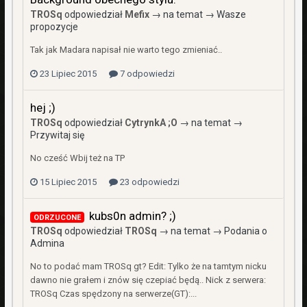
TROSq
odpowiedział
Mefix
→ na temat →
Wasze
propozycje
Tak jak Madara napisał nie warto tego zmieniać..
23 Lipiec 2015
7 odpowiedzi
hej ;)
TROSq
odpowiedział
CytrynkA ;O
→ na temat →
Przywitaj się
No cześć Wbij też na TP
15 Lipiec 2015
23 odpowiedzi
kubs0n admin? ;)
ODRZUCONE
TROSq
odpowiedział
TROSq
→ na temat →
Podania o
Admina
No to podać mam TROSq gt? Edit: Tylko że na tamtym nicku
dawno nie grałem i znów się czepiać będą.. Nick z serwera:
TROSq Czas spędzony na serwerze(GT):...