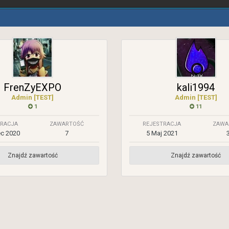
FrenZyEXPO
kali1994
Admin [TEST]
Admin [TEST]
1
11
TRACJA
ZAWARTOŚĆ
REJESTRACJA
ZAWA
ec 2020
7
5 Maj 2021
Znajdź zawartość
Znajdź zawartość