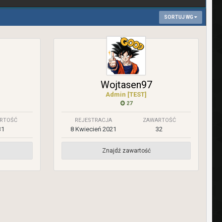
SORTUJ WG
Wojtasen97
Admin [TEST]
27
RTOŚĆ
REJESTRACJA
ZAWARTOŚĆ
31
8 Kwiecień 2021
32
Znajdź zawartość