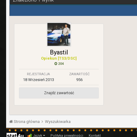
Byastil
Opiekun [TS3/DSC]
204
REJESTRACJA
ZAWARTOŚĆ
18 Wrzesień 2013
956
Znajdź zawartość
Strona główna
Wyszukiwarka
Język
Polityka prywatności
Kontakt