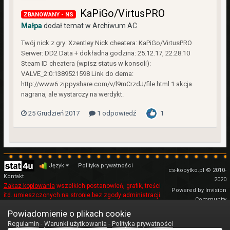
KaPiGo/VirtusPRO
ZBANOWANY - NS
Małpa
dodał temat w
Archiwum AC
Twój nick z gry: Xzentley Nick cheatera: KaPiGo/VirtusPRO
Serwer: DD2 Data + dokładna godzina: 25.12.17, 22:28:10
Steam ID cheatera (wpisz status w konsoli):
VALVE_2:0:1389521598 Link do dema:
http://www6.zippyshare.com/v/l9mCrzdJ/file.html 1 akcja
nagrana, ale wystarczy na werdykt.
25 Grudzień 2017
1 odpowiedź
1
Język
Polityka prywatności
cs-kopytko.pl © 2010-
Kontakt
2020
Zakaz kopiowania
wszelkich postanowień, grafik, treści
Powered by Invision
itd. umieszczonych na stronie bez zgody administracji.
Community
Regulamin
Powiadomienie o plikach cookie
Regulamin
-
Warunki użytkowania
-
Polityka prywatności