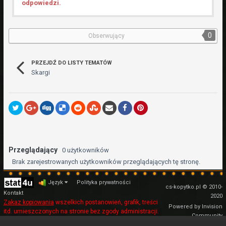
odpowiedzi.
0
Obserwujący
PRZEJDŹ DO LISTY TEMATÓW
Skargi
Przeglądający
0 użytkowników
Brak zarejestrowanych użytkowników przeglądających tę stronę.
Język
Polityka prywatności
cs-kopytko.pl © 2010-
Kontakt
2020
Zakaz kopiowania
wszelkich postanowień, grafik, treści
Powered by Invision
itd. umieszczonych na stronie bez zgody administracji.
Community
Regulamin