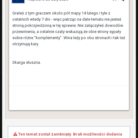
Grałeś z tym graczem około pół mapy 14 lutego i tyle z
ostatnich wtedy 7 dni - więc patrząc na date tematu nie jesteś
stroną pokrzywdzoną w tej sprawie. Nie załączyłeś dowodów
przewinienia, a ostatnie czaty wskazują że obie strony sypały
sobie różne "komplementy". Wina leży po obu stronach i tak też
otrzymują kary.
Skarga słuszna.
Ten temat został zamknięty. Brak możliwości dodania