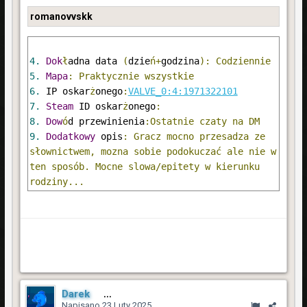
romanovvskk
4.
Dok
ł
adna data 
(
dzie
ń+
godzina
): Codziennie 
5.
Mapa
: Praktycznie wszystkie
6.
 IP oskar
ż
onego
:
VALVE_0:4:1971322101
7.
Steam
 ID oskar
ż
onego
:
8.
Dow
ó
d przewinienia
:Ostatnie czaty na DM
9.
Dodatkowy
 opis
: Gracz mocno przesadza ze 
słownictwem, mozna sobie podokuczać ale nie w 
ten sposób. Mocne slowa/epitety w kierunku 
rodziny...
Darek
2 454
Napisano
23 Luty 2025