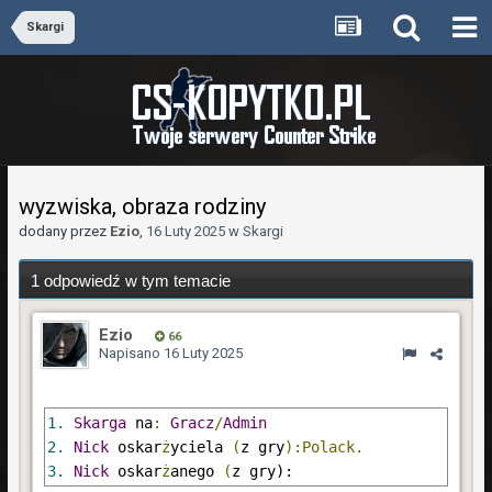
Skargi
wyzwiska, obraza rodziny
dodany przez
Ezio
,
16 Luty 2025
w
Skargi
1 odpowiedź w tym temacie
Ezio
66
Napisano
16 Luty 2025
1.
Skarga
 na
:
Gracz
/
Admin 
2.
Nick
 oskar
ż
yciela 
(
z gry
):Polack. 
3.
Nick
 oskar
ż
anego 
(
z gry)
: