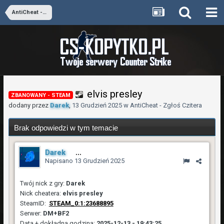
AntiCheat - Zgłoś Czitera
elvis presley
ZBANOWANY - STEAM
dodany przez
Darek
,
13 Grudzień 2025
w
AntiCheat - Zgłoś Czitera
Brak odpowiedzi w tym temacie
Darek
2 454
Napisano
13 Grudzień 2025
Twój nick z gry:
Darek
Nick cheatera:
elvis presley
SteamID:
STEAM_0:1:23688895
Serwer:
DM+BF2
Data + dokładna godzina:
2025-12-13 - 19:43:25