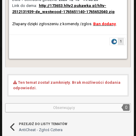
Link do dema:
http://173653.hltv2.pukawka.pl/hltv-
2512131939-de_westwood-1765651140-1765652040.zip
Złapany dzięki zgłoszeniu z komendy /zglos.
Ban dodany
.
1
Ten temat został zamknięty. Brak możliwości dodania
odpowiedzi.
0
Obserwujący
PRZEJDŹ DO LISTY TEMATÓW
AntiCheat - Zgłoś Czitera