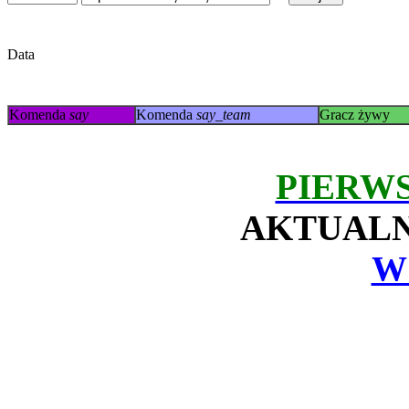
Data
Komenda
say
Komenda
say_team
Gracz żywy
PIERW
AKTUALN
W