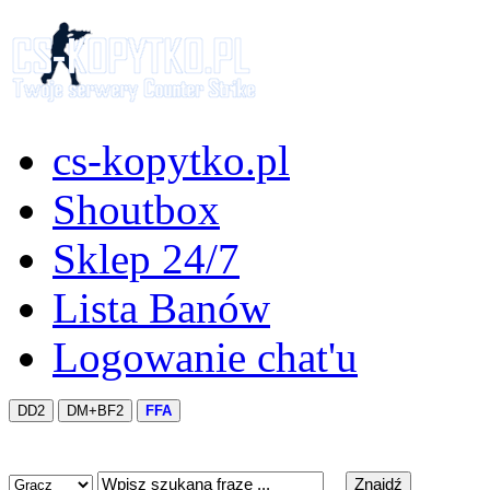
cs-kopytko.pl
Shoutbox
Sklep 24/7
Lista Banów
Logowanie chat'u
DD2
DM+BF2
FFA