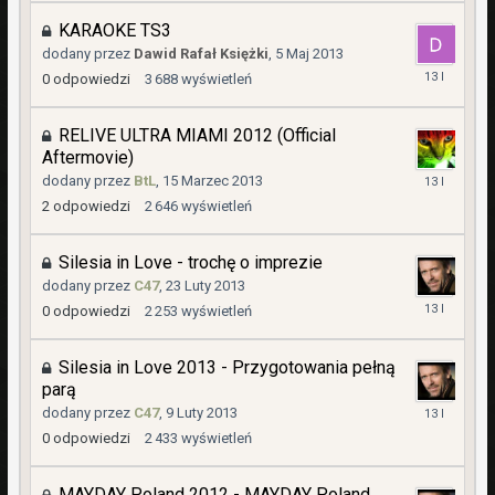
2014
KARAOKE TS3
dodany przez
Dawid Rafał Księżki
,
5 Maj 2013
5
0
odpowiedzi
3 688
wyświetleń
Maj
2013
RELIVE ULTRA MIAMI 2012 (Official
Aftermovie)
26
dodany przez
BtL
,
15 Marzec 2013
Marzec
2
odpowiedzi
2 646
wyświetleń
2013
Silesia in Love - trochę o imprezie
dodany przez
C47
,
23 Luty 2013
23
0
odpowiedzi
2 253
wyświetleń
Luty
2013
Silesia in Love 2013 - Przygotowania pełną
parą
9
dodany przez
C47
,
9 Luty 2013
Luty
0
odpowiedzi
2 433
wyświetleń
2013
MAYDAY Poland 2012 - MAYDAY Poland