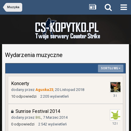
Muzyka
Wydarzenia muzyczne
SORTUJ WG
Koncerty
dodany przez
Aguska23
,
20 Listopad 2018
4
10
odpowiedzi
2 205
wyświetleń
Grudzień
2022
Sunrise Festival 2014
dodany przez
BtL
,
7 Marzec 2014
7
0
odpowiedzi
2 542
wyświetleń
Marzec