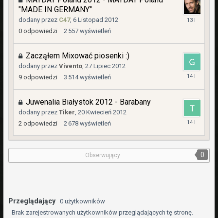
"MADE IN GERMANY"
6
dodany przez
C47
,
6 Listopad 2012
Listopad
0
odpowiedzi
2 557
wyświetleń
2012
Zacząłem Mixować piosenki :)
dodany przez
Vivento
,
27 Lipiec 2012
30
9
odpowiedzi
3 514
wyświetleń
Lipiec
2012
Juwenalia Białystok 2012 - Barabany
dodany przez
Tiker
,
20 Kwiecień 2012
26
2
odpowiedzi
2 678
wyświetleń
Kwiecień
2012
0
Obserwujący
Przeglądający
0 użytkowników
Brak zarejestrowanych użytkowników przeglądających tę stronę.