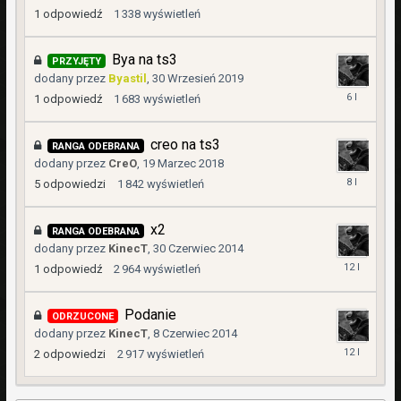
Grudzień
1
odpowiedź
1 338
wyświetleń
2020
Bya na ts3
PRZYJĘTY
dodany przez
Byastil
,
30 Wrzesień 2019
3
1
odpowiedź
1 683
wyświetleń
Październik
2019
creo na ts3
RANGA ODEBRANA
dodany przez
CreO
,
19 Marzec 2018
20
5
odpowiedzi
1 842
wyświetleń
Marzec
2018
x2
RANGA ODEBRANA
dodany przez
KinecT
,
30 Czerwiec 2014
4
1
odpowiedź
2 964
wyświetleń
Lipiec
2014
Podanie
ODRZUCONE
dodany przez
KinecT
,
8 Czerwiec 2014
11
2
odpowiedzi
2 917
wyświetleń
Czerwiec
2014