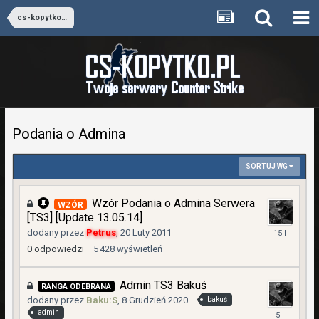
cs-kopytko.pl [Team Speak 3]
Podania o Admina
SORTUJ WG
Wzór Podania o Admina Serwera
WZÓR
[TS3] [Update 13.05.14]
20
dodany przez
Petrus
,
20 Luty 2011
Luty
0
odpowiedzi
5 428
wyświetleń
2011
Admin TS3 Bakuś
RANGA ODEBRANA
dodany przez
Baku:S
,
8 Grudzień 2020
bakuś
13
admin