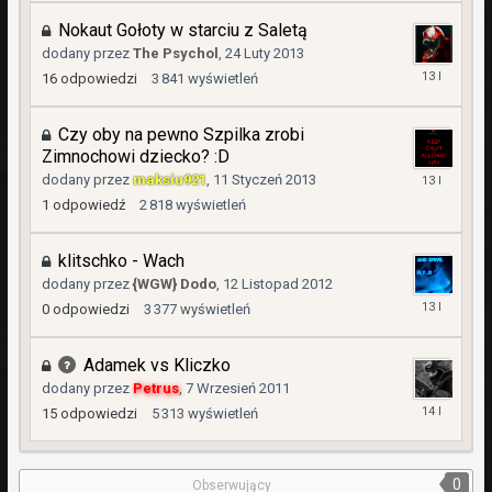
2014
Nokaut Gołoty w starciu z Saletą
dodany przez
The Psychol
,
24 Luty 2013
25
16
odpowiedzi
3 841
wyświetleń
Luty
2013
Czy oby na pewno Szpilka zrobi
Zimnochowi dziecko? :D
11
dodany przez
maksiu921
,
11 Styczeń 2013
Styczeń
1
odpowiedź
2 818
wyświetleń
2013
klitschko - Wach
dodany przez
{WGW} Dodo
,
12 Listopad 2012
12
0
odpowiedzi
3 377
wyświetleń
Listopad
2012
Adamek vs Kliczko
dodany przez
Petrus
,
7 Wrzesień 2011
8
15
odpowiedzi
5 313
wyświetleń
Wrzesień
2011
0
Obserwujący