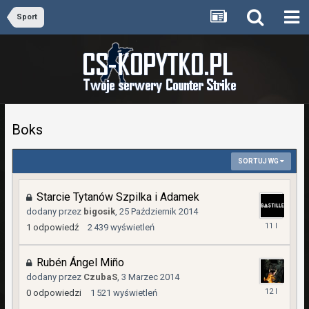
Sport
Boks
SORTUJ WG
Starcie Tytanów Szpilka i Adamek
dodany przez
bigosik
,
25 Październik 2014
4
1
odpowiedź
2 439
wyświetleń
Listopad
2014
Rubén Ángel Miño
dodany przez
CzubaS
,
3 Marzec 2014
3
0
odpowiedzi
1 521
wyświetleń
Marzec