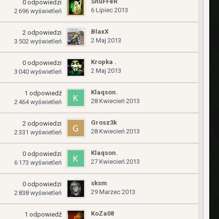
SnuFFeR
0
odpowiedzi
6 Lipiec 2013
2 696
wyświetleń
BlaxX
2
odpowiedzi
2 Maj 2013
3 502
wyświetleń
Kropka .
0
odpowiedzi
2 Maj 2013
3 040
wyświetleń
Klaqson.
1
odpowiedź
28 Kwiecień 2013
2 464
wyświetleń
Grosz3k
2
odpowiedzi
28 Kwiecień 2013
2 331
wyświetleń
Klaqson.
0
odpowiedzi
27 Kwiecień 2013
6 173
wyświetleń
sksm
0
odpowiedzi
29 Marzec 2013
2 838
wyświetleń
KoZa08
1
odpowiedź