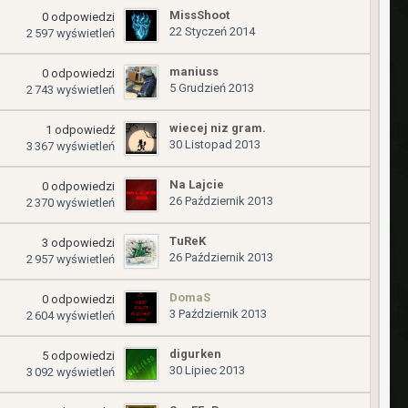
MissShoot
0
odpowiedzi
22 Styczeń 2014
2 597
wyświetleń
maniuss
0
odpowiedzi
5 Grudzień 2013
2 743
wyświetleń
wiecej niz gram.
1
odpowiedź
30 Listopad 2013
3 367
wyświetleń
Na Lajcie
0
odpowiedzi
26 Październik 2013
2 370
wyświetleń
TuReK
3
odpowiedzi
26 Październik 2013
2 957
wyświetleń
DomaS
0
odpowiedzi
3 Październik 2013
2 604
wyświetleń
digurken
5
odpowiedzi
30 Lipiec 2013
3 092
wyświetleń