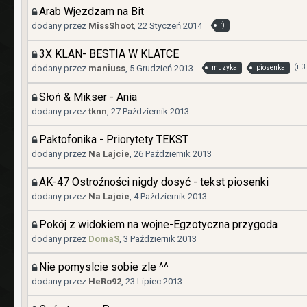
Arab Wjezdzam na Bit
dodany przez
MissShoot
,
22 Styczeń 2014
:)
3X KLAN- BESTIA W KLATCE
(i 
dodany przez
maniuss
,
5 Grudzień 2013
muzyka
piosenka
Słoń & Mikser - Ania
dodany przez
tknn
,
27 Październik 2013
Paktofonika - Priorytety TEKST
dodany przez
Na Lajcie
,
26 Październik 2013
AK-47 Ostroźności nigdy dosyć - tekst piosenki
dodany przez
Na Lajcie
,
4 Październik 2013
Pokój z widokiem na wojne-Egzotyczna przygoda
dodany przez
DomaS
,
3 Październik 2013
Nie pomyslcie sobie zle ^^
dodany przez
HeRo92
,
23 Lipiec 2013