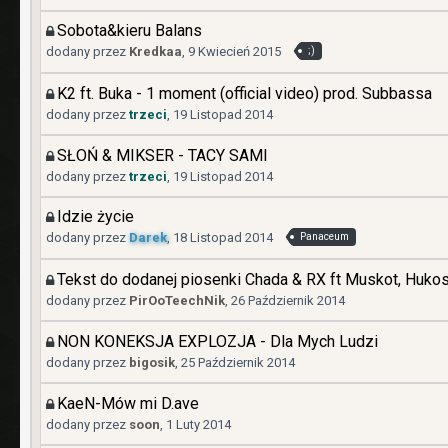
Sobota&kieru Balans
dodany przez
Kredkaa
,
9 Kwiecień 2015
;)
K2 ft. Buka - 1 moment (official video) prod. Subbassa
dodany przez
trzeci
,
19 Listopad 2014
SŁOŃ & MIKSER - TACY SAMI
dodany przez
trzeci
,
19 Listopad 2014
Idzie życie
dodany przez
Darek
,
18 Listopad 2014
Panaceum
Tekst do dodanej piosenki Chada & RX ft Muskot, Huko
dodany przez
PirOoTeechNik
,
26 Październik 2014
NON KONEKSJA EXPLOZJA - Dla Mych Ludzi
dodany przez
bigosik
,
25 Październik 2014
KaeN-Mów mi D.ave
dodany przez
soon
,
1 Luty 2014