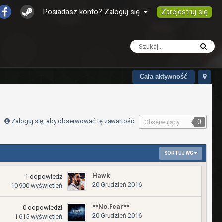
Zarejestruj się
Posiadasz konto? Zaloguj się
Cała aktywność
Zaloguj się, aby obserwować tę zawartość
0
Obserwujący
SORTUJ WG
Hawk
1
odpowiedź
20 Grudzień 2016
10 900
wyświetleń
**No.Fear**
0
odpowiedzi
20 Grudzień 2016
1 615
wyświetleń