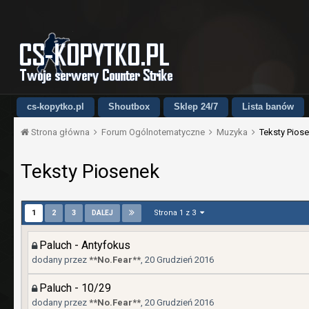
cs-kopytko.pl
Shoutbox
Sklep 24/7
Lista banów
Strona główna
Forum Ogólnotematyczne
Muzyka
Teksty Pios
Teksty Piosenek
Strona 1 z 3
1
2
3
DALEJ
Paluch - Antyfokus
dodany przez
**No.Fear**
,
20 Grudzień 2016
Paluch - 10/29
dodany przez
**No.Fear**
,
20 Grudzień 2016