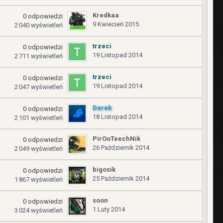
Kredkaa
0
odpowiedzi
9 Kwiecień 2015
2 040
wyświetleń
trzeci
0
odpowiedzi
19 Listopad 2014
2 711
wyświetleń
trzeci
0
odpowiedzi
19 Listopad 2014
2 047
wyświetleń
Darek
0
odpowiedzi
18 Listopad 2014
2 101
wyświetleń
PirOoTeechNik
0
odpowiedzi
26 Październik 2014
2 049
wyświetleń
bigosik
0
odpowiedzi
25 Październik 2014
1 867
wyświetleń
soon
0
odpowiedzi
1 Luty 2014
3 024
wyświetleń