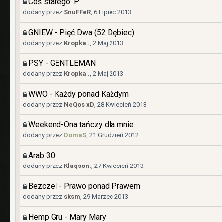
Coś starego :P
dodany przez
SnuFFeR
,
6 Lipiec 2013
GNIEW - Pięć Dwa (52 Dębiec)
dodany przez
Kropka .
,
2 Maj 2013
PSY - GENTLEMAN
dodany przez
Kropka .
,
2 Maj 2013
WWO - Każdy ponad Każdym
dodany przez
NeQos xD
,
28 Kwiecień 2013
Weekend-Ona tańczy dla mnie
dodany przez
DomaS
,
21 Grudzień 2012
Arab 30
dodany przez
Klaqson.
,
27 Kwiecień 2013
Bezczel - Prawo ponad Prawem
dodany przez
sksm
,
29 Marzec 2013
Hemp Gru - Mary Mary