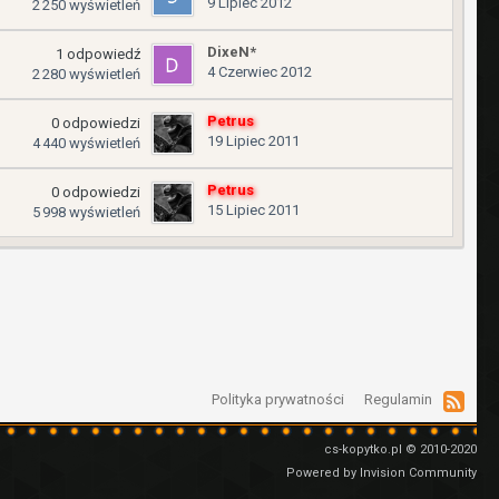
9 Lipiec 2012
2 250
wyświetleń
DixeN*
1
odpowiedź
4 Czerwiec 2012
2 280
wyświetleń
Petrus
0
odpowiedzi
19 Lipiec 2011
4 440
wyświetleń
Petrus
0
odpowiedzi
15 Lipiec 2011
5 998
wyświetleń
Polityka prywatności
Regulamin
cs-kopytko.pl © 2010-2020
Powered by Invision Community