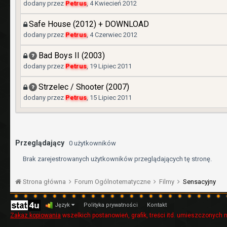
dodany przez
Petrus
,
4 Kwiecień 2012
Safe House (2012) + DOWNLOAD
dodany przez
Petrus
,
4 Czerwiec 2012
Bad Boys II (2003)
dodany przez
Petrus
,
19 Lipiec 2011
Strzelec / Shooter (2007)
dodany przez
Petrus
,
15 Lipiec 2011
Przeglądający
0 użytkowników
Brak zarejestrowanych użytkowników przeglądających tę stronę.
Strona główna
Forum Ogólnotematyczne
Filmy
Sensacyjny
Język
Polityka prywatności
Kontakt
Zakaz kopiowania
wszelkich postanowień, grafik, treści itd. umieszczonych n