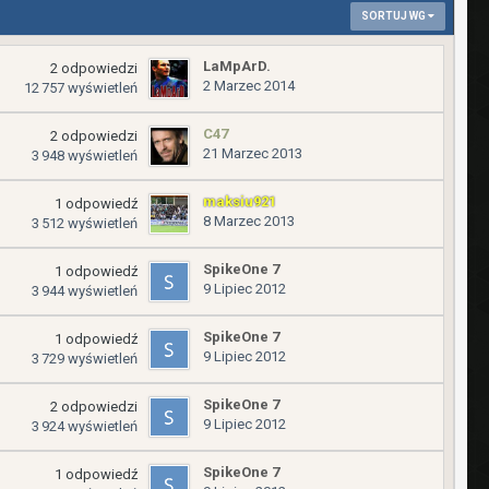
SORTUJ WG
LaMpArD.
2
odpowiedzi
2 Marzec 2014
12 757
wyświetleń
C47
2
odpowiedzi
21 Marzec 2013
3 948
wyświetleń
maksiu921
1
odpowiedź
8 Marzec 2013
3 512
wyświetleń
SpikeOne 7
1
odpowiedź
9 Lipiec 2012
3 944
wyświetleń
SpikeOne 7
1
odpowiedź
9 Lipiec 2012
3 729
wyświetleń
SpikeOne 7
2
odpowiedzi
9 Lipiec 2012
3 924
wyświetleń
SpikeOne 7
1
odpowiedź