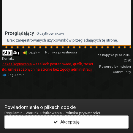
Przeglądający
0 użytkowników
Brak zarejestrowanych użytkowników przeglądających tę stronę.
Język
Polityka prywatności
cs-kopytko.pl © 2010-
Kontakt
2020
Zakaz kopiowania
wszelkich postanowień, grafik, treści
Powered by Invision
itd. umieszczonych na stronie bez zgody administracji.
Community
Regulamin
Powiadomienie o plikach cookie
Regulamin
-
Warunki użytkowania
-
Polityka prywatności
Akceptuję