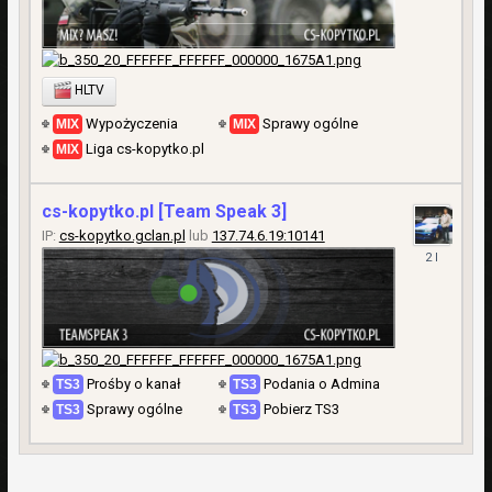
HLTV
Wypożyczenia
Sprawy ogólne
Liga cs-kopytko.pl
cs-kopytko.pl [Team Speak 3]
IP:
cs-kopytko.gclan.pl
lub
137.74.6.19:10141
21
Wrzesień
2023
Prośby o kanał
Podania o Admina
Sprawy ogólne
Pobierz TS3