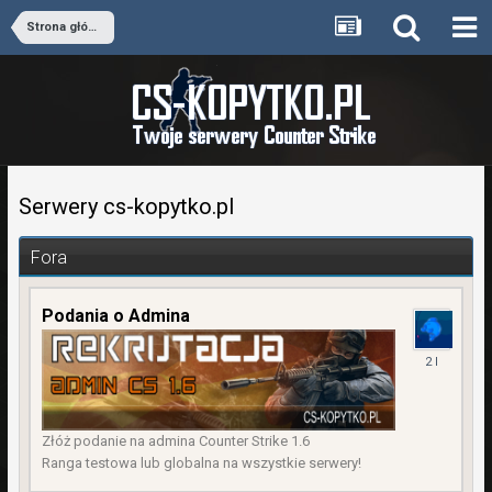
Strona główna
Serwery cs-kopytko.pl
Fora
Podania o Admina
18
Luty
2024
Złóż podanie na admina Counter Strike 1.6
Ranga testowa lub globalna na wszystkie serwery!