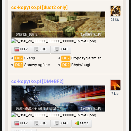
cs-kopytko.pl [dust2 only]
24
Styczeń
HLTV
LOGI
CHAT
Skargi
Propozycje zmian
Sprawy ogólne
Błędy/bugi
cs-kopytko.pl [DM+BF2]
7
Listopad
2025
HLTV
LOGI
CHAT
Stats