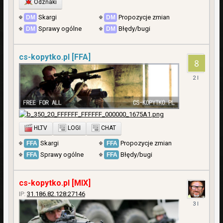
Odznaki
Skargi
Propozycje zmian
Sprawy ogólne
Błędy/bugi
cs-kopytko.pl [FFA]
24
Marzec
2024
HLTV
LOGI
CHAT
Skargi
Propozycje zmian
Sprawy ogólne
Błędy/bugi
cs-kopytko.pl [MIX]
IP:
31.186.82.128:27146
15
Kwiecień
2023