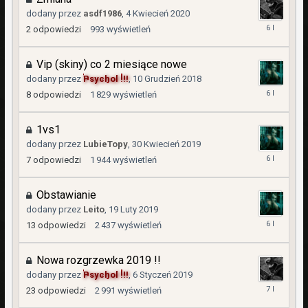
dodany przez
asdf1986
,
4 Kwiecień 2020
5
2
odpowiedzi
993
wyświetleń
Kwiecień
2020
Vip (skiny) co 2 miesiące nowe
dodany przez
Psychol !!!
,
10 Grudzień 2018
7
8
odpowiedzi
1 829
wyświetleń
Styczeń
2020
1vs1
dodany przez
LubieTopy
,
30 Kwiecień 2019
7
7
odpowiedzi
1 944
wyświetleń
Styczeń
2020
Obstawianie
dodany przez
Leito
,
19 Luty 2019
7
13
odpowiedzi
2 437
wyświetleń
Styczeń
2020
Nowa rozgrzewka 2019 !!
dodany przez
Psychol !!!
,
6 Styczeń 2019
31
23
odpowiedzi
2 991
wyświetleń
Marzec