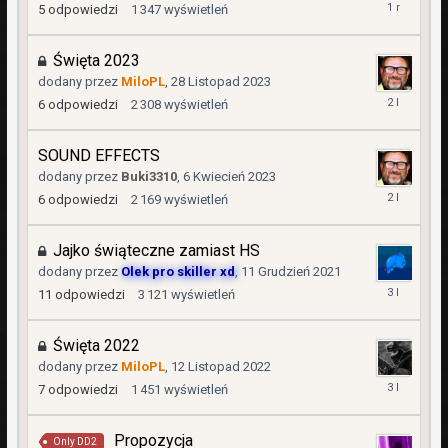
1
5
odpowiedzi
1 347
wyświetleń
Grudzień
2024
Święta 2023
dodany przez
MiloPL
,
28 Listopad 2023
26
6
odpowiedzi
2 308
wyświetleń
Grudzień
2023
SOUND EFFECTS
dodany przez
Buki3310
,
6 Kwiecień 2023
29
6
odpowiedzi
2 169
wyświetleń
Listopad
2023
Jajko świąteczne zamiast HS
dodany przez
Olek pro skiller xd
,
11 Grudzień 2021
6
11
odpowiedzi
3 121
wyświetleń
Luty
2023
Święta 2022
dodany przez
MiloPL
,
12 Listopad 2022
5
7
odpowiedzi
1 451
wyświetleń
Grudzień
2022
Propozycja
Only DD2