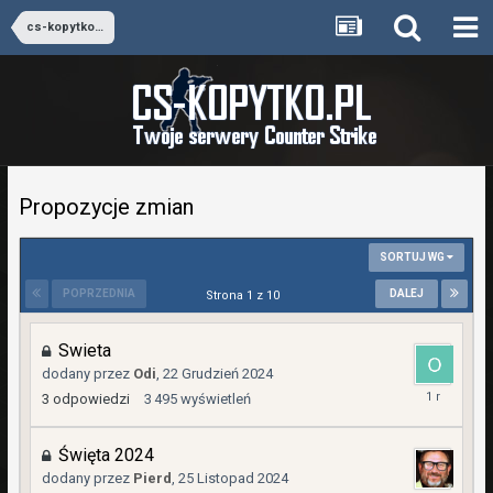
cs-kopytko.pl [dust2 only]
Propozycje zmian
SORTUJ WG
POPRZEDNIA
DALEJ
Strona 1 z 10
Swieta
dodany przez
Odi
,
22 Grudzień 2024
29
3
odpowiedzi
3 495
wyświetleń
Grudzień
2024
Święta 2024
dodany przez
Pierd
,
25 Listopad 2024