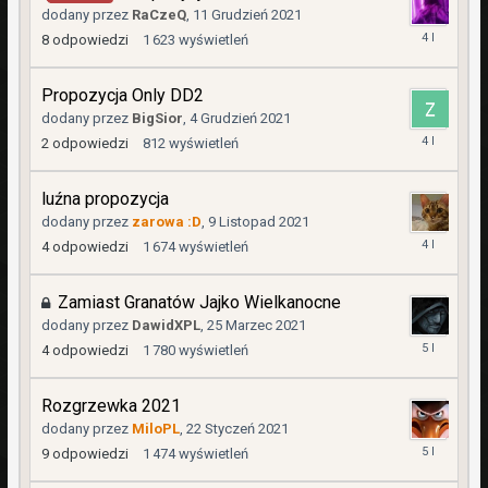
dodany przez
RaCzeQ
,
11 Grudzień 2021
23
8
odpowiedzi
1 623
wyświetleń
Grudzień
2021
Propozycja Only DD2
dodany przez
BigSior
,
4 Grudzień 2021
5
2
odpowiedzi
812
wyświetleń
Grudzień
2021
luźna propozycja
dodany przez
zarowa :D
,
9 Listopad 2021
11
4
odpowiedzi
1 674
wyświetleń
Listopad
2021
Zamiast Granatów Jajko Wielkanocne
dodany przez
DawidXPL
,
25 Marzec 2021
26
4
odpowiedzi
1 780
wyświetleń
Marzec
2021
Rozgrzewka 2021
dodany przez
MiloPL
,
22 Styczeń 2021
13
9
odpowiedzi
1 474
wyświetleń
Marzec