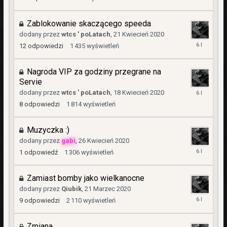
Kwiecień
2020
Zablokowanie skaczącego speeda
dodany przez
wtcs ' poLatach
,
21 Kwiecień 2020
26
12
odpowiedzi
1 435
wyświetleń
Kwiecień
2020
Nagroda VIP za godziny przegrane na
Servie
26
dodany przez
wtcs ' poLatach
,
18 Kwiecień 2020
Kwiecień
8
odpowiedzi
1 814
wyświetleń
2020
Muzyczka :)
dodany przez
gabi
,
26 Kwiecień 2020
26
1
odpowiedź
1 306
wyświetleń
Kwiecień
2020
Zamiast bomby jako wielkanocne
dodany przez
Qiubik
,
21 Marzec 2020
11
9
odpowiedzi
2 110
wyświetleń
Kwiecień
2020
Zmiana