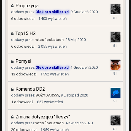
2021
Propozycja
dodany przez
Olek pro skiller xd
,
9 Grudzień 2020
1
6
odpowiedzi
1 403
wyświetleń
Luty
2021
Top15 HS
dodany przez
wtcs ' poLatach
,
28 Maj 2020
1
6
odpowiedzi
2 055
wyświetleń
Luty
2021
Pomysł
dodany przez
Olek pro skiller xd
,
1 Grudzień 2020
24
13
odpowiedzi
1 592
wyświetleń
Grudzień
2020
Komenda DD2
dodany przez
BOŻYDAR555
,
9 Listopad 2020
14
1
odpowiedź
857
wyświetleń
Listopad
2020
Zmiana dotycząca "fleszy"
dodany przez
wtcs ' poLatach
,
4 Kwiecień 2020
26
20
odpowiedzi
1 959
wyświetleń