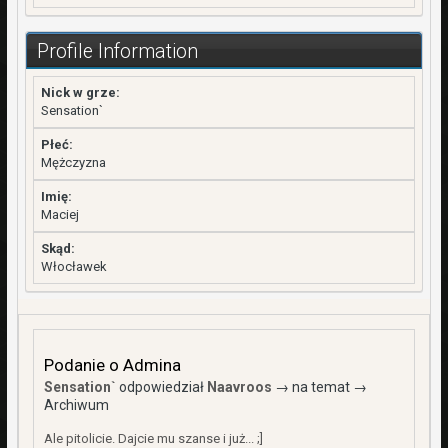
Profile Information
Nick w grze:
Sensation`
Płeć:
Mężczyzna
Imię:
Maciej
Skąd:
Włocławek
Podanie o Admina
Sensation`
odpowiedział
Naavroos
→ na temat →
Archiwum
Ale pitolicie. Dajcie mu szanse i już... ;]