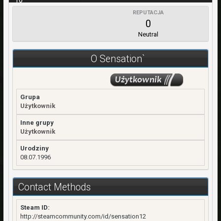
10
REPUTACJA
WPŁATY
0
0,00 zł
Neutral
REJESTRACJA
5 Listopad 2011
O Sensation`
OSTATNIA WIZYTA
18 Listopad 2017
Grupa
Użytkownik
Inne grupy
Użytkownik
Urodziny
08.07.1996
Contact Methods
Steam ID:
http://steamcommunity.com/id/sensation12