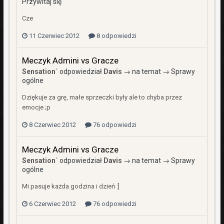
Przywitaj się
Cze
11 Czerwiec 2012
8 odpowiedzi
Meczyk Admini vs Gracze
Sensation`
odpowiedział
Davis
→ na temat →
Sprawy
ogólne
Dziękuje za grę, małe sprzeczki były ale to chyba przez
emocje ;p
8 Czerwiec 2012
76 odpowiedzi
Meczyk Admini vs Gracze
Sensation`
odpowiedział
Davis
→ na temat →
Sprawy
ogólne
Mi pasuje każda godzina i dzień :]
6 Czerwiec 2012
76 odpowiedzi