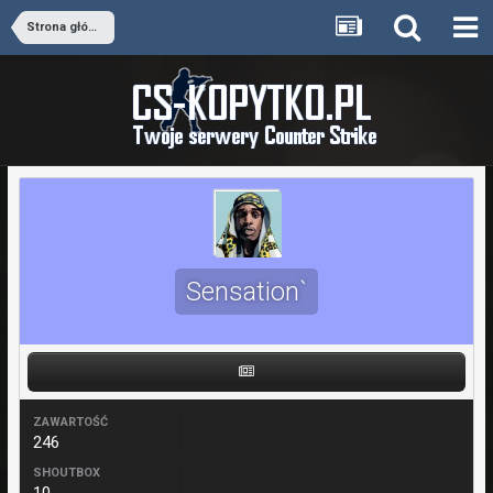
Strona główna
Sensation`
ZAWARTOŚĆ
246
SHOUTBOX