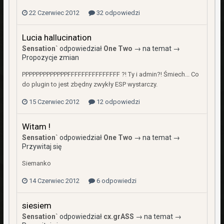
22 Czerwiec 2012
32 odpowiedzi
Lucia hallucination
Sensation`
odpowiedział
One Two
→ na temat →
Propozycje zmian
PPPPPPPPPPPPPFFFFFFFFFFFFFFF ?! Ty i admin?! Śmiech... Co
do plugin to jest zbędny zwykły ESP wystarczy.
15 Czerwiec 2012
12 odpowiedzi
Witam !
Sensation`
odpowiedział
One Two
→ na temat →
Przywitaj się
Siemanko
14 Czerwiec 2012
6 odpowiedzi
siesiem
Sensation`
odpowiedział
cx.grASS
→ na temat →