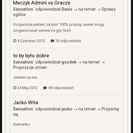
Meczyk Admini vs Gracze
Sensation`
odpowiedział
Davis
→ na temat →
Sprawy
ogólne
Oczywiście jestem za tym! 100% propsy, nawet mogę
zorganizować serwer na grę 5vs5
4 Czerwiec 2012
76 odpowiedzi
to by było dobre
Sensation`
odpowiedział
gozdek
→ na temat →
Propozycje zmian
Jestem na nie.
24 Maj 2012
18 odpowiedzi
Jacko Wita
Sensation`
odpowiedział
jacko
→ na temat →
Przywitaj
się
Siemanko