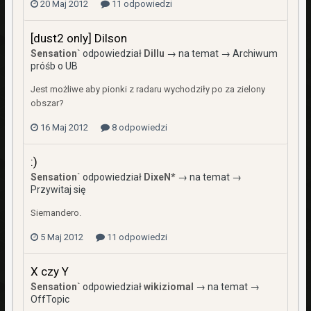
20 Maj 2012
11 odpowiedzi
[dust2 only] Dilson
Sensation`
odpowiedział
Dillu
→ na temat →
Archiwum
próśb o UB
Jest możliwe aby pionki z radaru wychodziły po za zielony
obszar?
16 Maj 2012
8 odpowiedzi
:)
Sensation`
odpowiedział
DixeN*
→ na temat →
Przywitaj się
Siemandero.
5 Maj 2012
11 odpowiedzi
X czy Y
Sensation`
odpowiedział
wikiziomal
→ na temat →
OffTopic