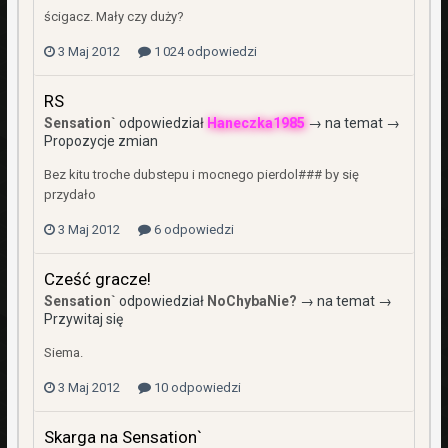
ścigacz. Mały czy duży?
3 Maj 2012
1 024 odpowiedzi
RS
Sensation`
odpowiedział
Haneczka1985
→ na temat →
Propozycje zmian
Bez kitu troche dubstepu i mocnego pierdol### by się
przydało
3 Maj 2012
6 odpowiedzi
Cześć gracze!
Sensation`
odpowiedział
NoChybaNie?
→ na temat →
Przywitaj się
Siema.
3 Maj 2012
10 odpowiedzi
Skarga na Sensation`