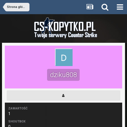
Strona główna
dziku808
ZAWARTOŚĆ
1
SHOUTBOX
0