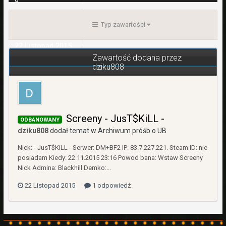
WPŁATY
0,00 zł
Typ zawartości
REJESTRACJA
22 Listopad 2015
Zawartość dodana przez
OSTATNIA WIZYTA
dziku808
23 Listopad 2015
Screeny - JusT$KiLL -
ODBANOWANY
dziku808
dodał temat w
Archiwum próśb o UB
Nick: - JusT$KiLL - Serwer: DM+BF2 IP: 83.7.227.221. Steam ID: nie
posiadam Kiedy: 22.11.2015 23:16 Powod bana: Wstaw Screeny
Nick Admina: Blackhill Demko:...
22 Listopad 2015
1 odpowiedź