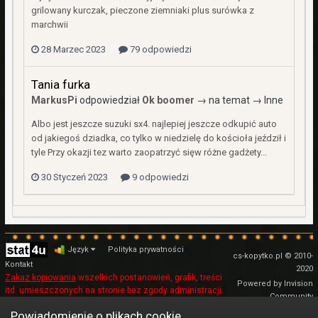
grilowany kurczak, pieczone ziemniaki plus surówka z
marchwii
28 Marzec 2023
79 odpowiedzi
Tania furka
MarkusPi
odpowiedział
Ok boomer
→ na temat →
Inne
Albo jest jeszcze suzuki sx4. najlepiej jeszcze odkupić auto
od jakiegoś dziadka, co tylko w niedzielę do kościoła jeździł i
tyle Przy okazji tez warto zaopatrzyć sięw różne gadżety...
30 Styczeń 2023
9 odpowiedzi
Język
Polityka prywatności
cs-kopytko.pl © 2010-
Kontakt
2020
Zakaz kopiowania
wszelkich postanowień, grafik, treści
Powered by Invision
itd. umieszczonych na stronie bez zgody administracji.
Community
Regulamin
Powiadomienie o plikach cookie