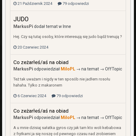
21 Październik 2024
79 odpowiedzi
JUDO
MarkusPi
dodał temat w
Inne
Hej. Czy są tutaj osoby, które interesują się judo bądź trenują ?
20 Czerwiec 2024
Co zeżarłeś/aś na obiad
MarkusPi
odpowiedział
MiloPL
→ na temat →
OffTopic
Też tak uważam i nigdy w ten sposób nie jadłem rosołu
hahaha. Tylko z makaronem
6 Czerwiec 2024
79 odpowiedzi
Co zeżarłeś/aś na obiad
MarkusPi
odpowiedział
MiloPL
→ na temat →
OffTopic
A u mnie dzisiaj sałatka gyros czy jak tam kto woli kebabowa
z frytkami ja się noszę od pewnego czasu nad zrobieniem