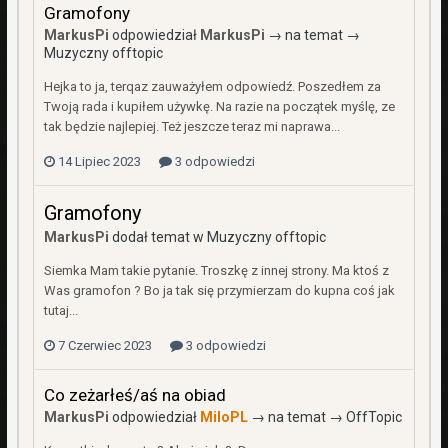
Gramofony
MarkusPi
odpowiedział
MarkusPi
→ na temat →
Muzyczny offtopic
Hejka to ja, terqaz zauważyłem odpowiedź. Poszedłem za
Twoją rada i kupiłem używkę. Na razie na początek myślę, ze
tak będzie najlepiej. Też jeszcze teraz mi naprawa...
14 Lipiec 2023
3 odpowiedzi
Gramofony
MarkusPi
dodał temat w
Muzyczny offtopic
Siemka Mam takie pytanie. Troszkę z innej strony. Ma ktoś z
Was gramofon ? Bo ja tak się przymierzam do kupna coś jak
tutaj...
7 Czerwiec 2023
3 odpowiedzi
Co zeżarłeś/aś na obiad
MarkusPi
odpowiedział
MiloPL
→ na temat →
OffTopic