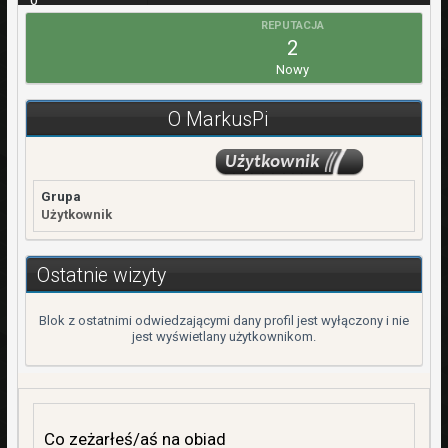
0
REPUTACJA
WPŁATY
2
0,00 zł
Nowy
REJESTRACJA
17 Maj 2022
O MarkusPi
OSTATNIA WIZYTA
5 Marzec 2025
Grupa
Użytkownik
Ostatnie wizyty
Blok z ostatnimi odwiedzającymi dany profil jest wyłączony i nie
jest wyświetlany użytkownikom.
Co zeżarłeś/aś na obiad