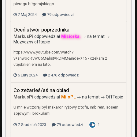
pierogu biłgorajskiego...
7 Maj 2024
79 odpowiedzi
Oceń utwór poprzednika
MarkusPi
odpowiedział
Misiorka.
→ na temat →
Muzyczny offtopic
https://www.youtube.com/watch?
v=snwodR5WO6M&list=RDMM&index=15 - czekam z
utęsknieniem na lato.
6 Luty 2024
2 476 odpowiedzi
Co zeżarłeś/aś na obiad
MarkusPi
odpowiedział
MiloPL
→ na temat →
OffTopic
U mnie wczoraj był makaron ryżowy z tofu, imbirem, sosem
sojowym i brokułami
7 Grudzień 2023
79 odpowiedzi
1