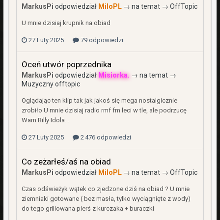
MarkusPi
odpowiedział
MiloPL
→ na temat →
OffTopic
U mnie dzisiaj krupnik na obiad
27 Luty 2025
79 odpowiedzi
Oceń utwór poprzednika
MarkusPi
odpowiedział
Misiorka.
→ na temat →
Muzyczny offtopic
Oglądając ten klip tak jak jakoś się mega nostalgicznie
zrobiło U mnie dzisiaj radio rmf fm leci w tle, ale podrzucę
Wam Billy Idola...
27 Luty 2025
2 476 odpowiedzi
Co zeżarłeś/aś na obiad
MarkusPi
odpowiedział
MiloPL
→ na temat →
OffTopic
Czas odświeżyk wątek co zjedzone dziś na obiad ? U mnie
ziemniaki gotowane ( bez masła, tylko wyciągnięte z wody)
do tego grillowana pierś z kurczaka + buraczki