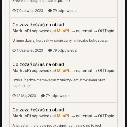
Krewetki z kaupstą ? Ale że jak ? :D
7 Czerwiec 2023
79 odpowiedzi
Co zeżarłeś/aś na obiad
MarkusPi
odpowiedział
MiloPL
→ na temat →
OffTopic
U mnie dzisiaj kurczak w sosie curry i mleczku kokosowym
1 Czerwiec 2023
79 odpowiedzi
Co zeżarłeś/aś na obiad
MarkusPi
odpowiedział
MiloPL
→ na temat →
OffTopic
Dzisiaj będzie mamakaron z tuńczykiem, brokułami oraz
szpinakiem
12 Maj 2023
79 odpowiedzi
Co zeżarłeś/aś na obiad
MarkusPi
odpowiedział
MiloPL
→ na temat →
OffTopic
A ja jestem na diecie redukcyjnej i danie na dziś to jest