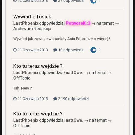
12 Czerwiec 2013
27 odpowiedzi
1
Wywiad z Tosiek
LastPhoenix
odpowiedział
PotworeK.:3
→ na temat →
Archiwum Redakcja
Wywiad jak zawsze wspaniały Aniu Poproszę o więcej !
11 Czerwiec 2013
10 odpowiedzi
1
Kto tu teraz wejdzie ?!
LastPhoenix
odpowiedział
nattOwe.
→ na temat →
OffTopic
Tak. Nerv ?
11 Czerwiec 2013
2 190 odpowiedzi
Kto tu teraz wejdzie ?!
LastPhoenix
odpowiedział
nattOwe.
→ na temat →
OffTopic