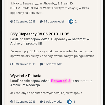
1. Nick z Serwera: __LastPhoenix__ 2. Steam ID:
STEAM_0:0:41038343 3. Wiek: 17 (w tym miesiącu) 4. Czas
spędzony na Serwerze:...
9 Czerwiec 2013
15 odpowiedzi
2
SS'y Ciapeency 08.06.2013 11:05
LastPhoenix
odpowiedział
Ciapeency
→ na temat →
Archiwum próśb o UB
Że się wtrącę: SS które są spakowane w jeden folder można
sprawdzić czy nie były one edytowane. Na tym polega różnica
8 Czerwiec 2013
6 odpowiedzi
Wywiad z Patusia
LastPhoenix
odpowiedział
PotworeK.:3
→ na temat →
Archiwum Redakcja
Jak robiony na spontan to wychodzi, że jest w spoko
7 Czerwiec 2013
6 odpowiedzi
1