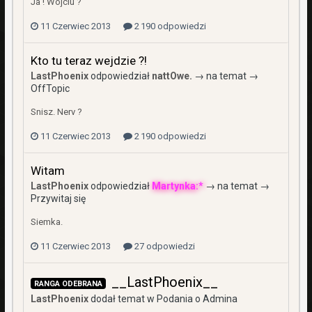
Ja ! Wojciu ?
11 Czerwiec 2013
2 190 odpowiedzi
Kto tu teraz wejdzie ?!
LastPhoenix
odpowiedział
nattOwe.
→ na temat →
OffTopic
Snisz. Nerv ?
11 Czerwiec 2013
2 190 odpowiedzi
Witam
LastPhoenix
odpowiedział
Martynka:*
→ na temat →
Przywitaj się
Siemka.
11 Czerwiec 2013
27 odpowiedzi
__LastPhoenix__
RANGA ODEBRANA
LastPhoenix
dodał temat w
Podania o Admina