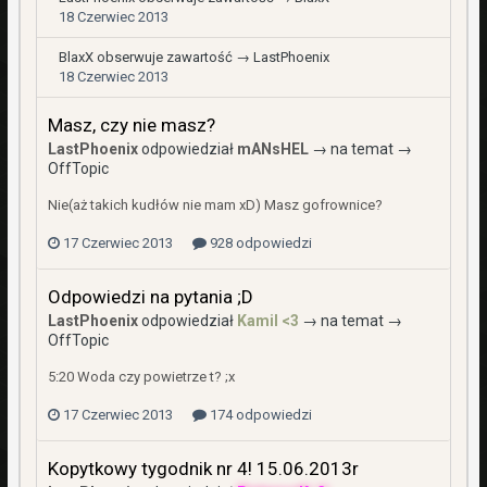
18 Czerwiec 2013
BlaxX
obserwuje zawartość →
LastPhoenix
18 Czerwiec 2013
Masz, czy nie masz?
LastPhoenix
odpowiedział
mANsHEL
→ na temat →
OffTopic
Nie(aż takich kudłów nie mam xD) Masz gofrownice?
17 Czerwiec 2013
928 odpowiedzi
Odpowiedzi na pytania ;D
LastPhoenix
odpowiedział
Kamil <3
→ na temat →
OffTopic
5:20 Woda czy powietrze t? ;x
17 Czerwiec 2013
174 odpowiedzi
Kopytkowy tygodnik nr 4! 15.06.2013r