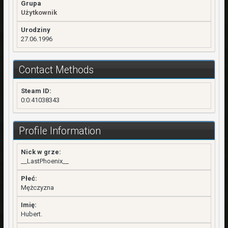
Grupa
Użytkownik
Urodziny
27.06.1996
Contact Methods
Steam ID:
0:0:41038343
Profile Information
Nick w grze:
__LastPhoenix__
Płeć:
Mężczyzna
Imię:
Hubert.