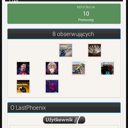
1 126
REPUTACJA
WPŁATY
10
0,00 zł
Pomocny
REJESTRACJA
18 Maj 2013
8 obserwujących
OSTATNIA WIZYTA
29 Listopad 2013
O LastPhoenix