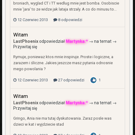
broniach, wyglad CT i TT wedlug mnie jest bomba. Osobiscie
mnie 'jara' to ze widze jak lataja strzaly. A co do minusu to...
12 Czerwiec 2013
8 odpowiedzi
Witam
LastPhoenix
odpowiedział
Martynka:*
→ na temat →
Przywitaj się
Rymuje, poniewaz ktos mnie inspiruje. Proste i logiczne, a
zarazem i śliczne. Jakies jeszcze masz pytania odnosnie
mego powolania ?
12 Czerwiec 2013
27 odpowiedzi
1
Witam
LastPhoenix
odpowiedział
Martynka:*
→ na temat →
Przywitaj się
Gringo, Ania nie ma tutaj dyskutowania. Zaraz posle was
dzieci w kat i wyjdziecie stad