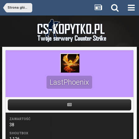
Strona główna
LastPhoenix
ZAWARTOŚĆ
38
SHOUTBOX