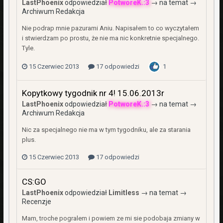
LastPhoenix
odpowiedział
PotworeK.:3
→ na temat →
Archiwum Redakcja
Nie podrap mnie pazurami Aniu. Napisałem to co wyczytałem
i stwierdzam po prostu, że nie ma nic konkretnie specjalnego.
Tyle.
15 Czerwiec 2013
17 odpowiedzi
1
Kopytkowy tygodnik nr 4! 15.06.2013r
LastPhoenix
odpowiedział
PotworeK.:3
→ na temat →
Archiwum Redakcja
Nic za specjalnego nie ma w tym tygodniku, ale za starania
plus.
15 Czerwiec 2013
17 odpowiedzi
CS:GO
LastPhoenix
odpowiedział
Limitless
→ na temat →
Recenzje
Mam, troche pogralem i powiem ze mi sie podobaja zmiany w