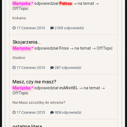
Martynka:*
odpowiedział
Petrus
→ na temat →
OffTopic
Kokaina
17 Czerwiec 2013
2 053 odpowiedzi
Skojarzenia...
Martynka:*
odpowiedział
Friss
→ na temat →
OffTopic
Stadion
17 Czerwiec 2013
287 odpowiedzi
Masz, czy nie masz?
Martynka:*
odpowiedział
mANsHEL
→ na temat →
OffTopic
Nie Masz szczotkę do włosów?
17 Czerwiec 2013
928 odpowiedzi
ostatnia litera