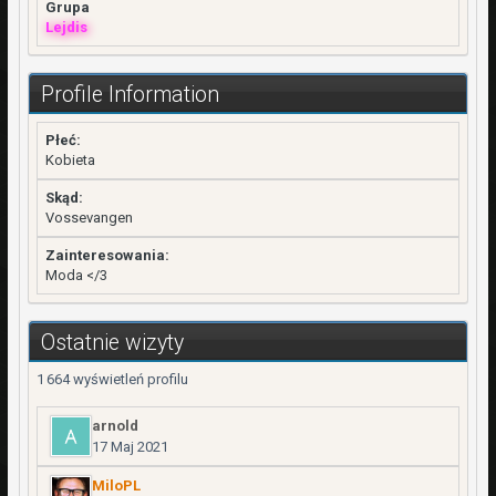
Grupa
Lejdis
Profile Information
Płeć:
Kobieta
Skąd:
Vossevangen
Zainteresowania:
Moda </3
Ostatnie wizyty
1 664 wyświetleń profilu
arnold
17 Maj 2021
MiloPL