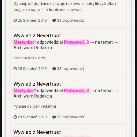
Ogarnij, bo dojdziesz a twoje (celowo z małej litery kotku)
pojęcie o rapie i hip hopie mnie rozwala
26 Sierpień 2013
33 odpowiedzi
Wywiad z Nevertrust
Martynka:*
odpowiedział
PotworeK.:3
→ na temat →
Archiwum Redakcja
Hahaha beka z cb
25 Sierpień 2013
33 odpowiedzi
Wywiad z Nevertrust
Martynka:*
odpowiedział
PotworeK.:3
→ na temat →
Archiwum Redakcja
Pytanie do pani redaktor
23 Sierpień 2013
33 odpowiedzi
Wywiad z Nevertrust