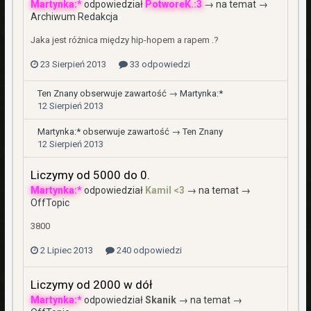
Martynka:*
odpowiedział
PotworeK.:3
→ na temat →
Archiwum Redakcja
Jaka jest różnica między hip-hopem a rapem .?
23 Sierpień 2013
33 odpowiedzi
Ten Znany
obserwuje zawartość →
Martynka:*
12 Sierpień 2013
Martynka:*
obserwuje zawartość →
Ten Znany
12 Sierpień 2013
Liczymy od 5000 do 0.
Martynka:*
odpowiedział
Kamil <3
→ na temat →
OffTopic
3800
2 Lipiec 2013
240 odpowiedzi
Liczymy od 2000 w dół
Martynka:*
odpowiedział
Skanik
→ na temat →