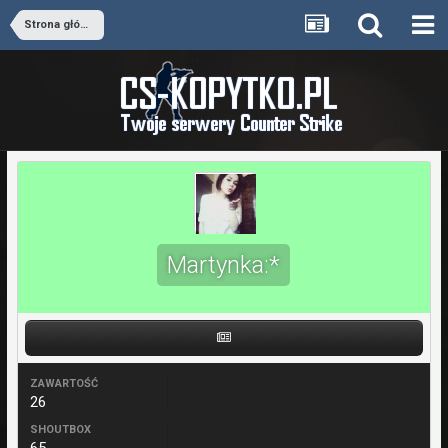
Strona główna
Martynka:*
ZAWARTOŚĆ
26
SHOUTBOX