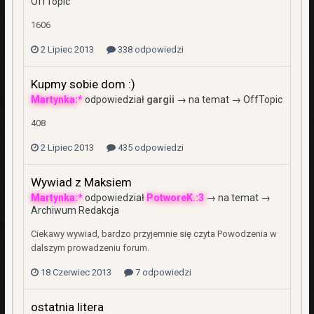
OffTopic
1606
2 Lipiec 2013
338 odpowiedzi
Kupmy sobie dom :)
Martynka:*
odpowiedział
gargii
→ na temat →
OffTopic
408
2 Lipiec 2013
435 odpowiedzi
Wywiad z Maksiem
Martynka:*
odpowiedział
PotworeK.:3
→ na temat →
Archiwum Redakcja
Ciekawy wywiad, bardzo przyjemnie się czyta Powodzenia w
dalszym prowadzeniu forum.
18 Czerwiec 2013
7 odpowiedzi
ostatnia litera