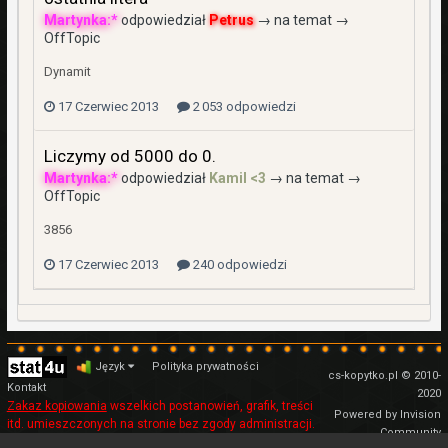
Martynka:*
odpowiedział
Petrus
→ na temat →
OffTopic
Dynamit
17 Czerwiec 2013
2 053 odpowiedzi
Liczymy od 5000 do 0.
Martynka:*
odpowiedział
Kamil <3
→ na temat →
OffTopic
3856
17 Czerwiec 2013
240 odpowiedzi
Język
Polityka prywatności
cs-kopytko.pl © 2010-
Kontakt
2020
Zakaz kopiowania
wszelkich postanowień, grafik, treści
Powered by Invision
itd. umieszczonych na stronie bez zgody administracji.
Community
Regulamin