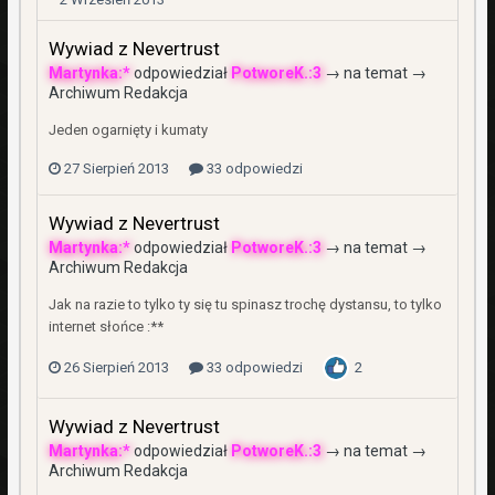
Wywiad z Nevertrust
Martynka:*
odpowiedział
PotworeK.:3
→ na temat →
Archiwum Redakcja
Jeden ogarnięty i kumaty
27 Sierpień 2013
33 odpowiedzi
Wywiad z Nevertrust
Martynka:*
odpowiedział
PotworeK.:3
→ na temat →
Archiwum Redakcja
Jak na razie to tylko ty się tu spinasz trochę dystansu, to tylko
internet słońce :**
26 Sierpień 2013
33 odpowiedzi
2
Wywiad z Nevertrust
Martynka:*
odpowiedział
PotworeK.:3
→ na temat →
Archiwum Redakcja