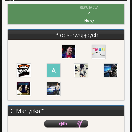
65
REPUTACJA
WPŁATY
4
0,00 zł
Nowy
REJESTRACJA
11 Czerwiec 2013
8 obserwujących
OSTATNIA WIZYTA
26 Grudzień 2014
O Martynka:*