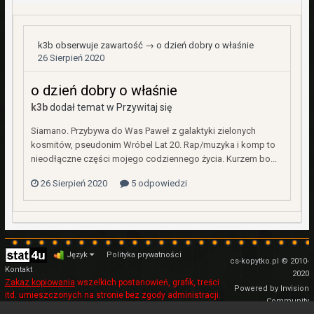
k3b
obserwuje zawartość →
o dzień dobry o właśnie
26 Sierpień 2020
o dzień dobry o właśnie
k3b
dodał temat w
Przywitaj się
Siamano. Przybywa do Was Paweł z galaktyki zielonych
kosmitów, pseudonim Wróbel Lat 20. Rap/muzyka i komp to
nieodłączne części mojego codziennego życia. Kurzem bo...
26 Sierpień 2020
5 odpowiedzi
Język
Polityka prywatności
cs-kopytko.pl © 2010-
Kontakt
2020
Zakaz kopiowania
wszelkich postanowień, grafik, treści
Powered by Invision
itd. umieszczonych na stronie bez zgody administracji.
Community
Regulamin