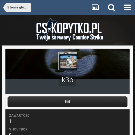
Strona główna
k3b
ZAWARTOŚĆ
1
SHOUTBOX