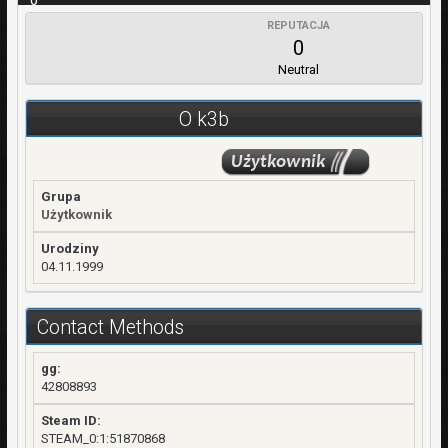
0
REPUTACJA
WPŁATY
0
0,00 zł
Neutral
REJESTRACJA
26 Sierpień 2020
O k3b
OSTATNIA WIZYTA
8 Luty 2022
Grupa
Użytkownik
Urodziny
04.11.1999
Contact Methods
gg:
42808893
Steam ID:
STEAM_0:1:51870868