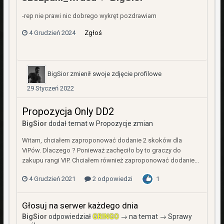
-rep nie prawi nic dobrego wykręt pozdrawiam
4 Grudzień 2024
Zgłoś
BigSior
zmienił swoje zdjęcie profilowe
29 Styczeń 2022
Propozycja Only DD2
BigSior
dodał temat w
Propozycje zmian
Witam, chciałem zaproponować dodanie 2 skoków dla
ViPów. Dlaczego ? Ponieważ zachęciło by to graczy do
zakupu rangi VIP. Chciałem również zaproponować dodanie...
4 Grudzień 2021
2 odpowiedzi
1
Głosuj na serwer każdego dnia
BigSior
odpowiedział
GRINGO
→ na temat →
Sprawy