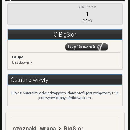
0
REPUTACJA
WPŁATY
1
0,00 zł
Nowy
REJESTRACJA
4 Grudzień 2021
O BigSior
OSTATNIA WIZYTA
16 Grudzień 2021
Grupa
Użytkownik
Ostatnie wizyty
Blok z ostatnimi odwiedzającymi dany profil jest wyłączony i nie
jest wyświetlany użytkownikom.
szczpaki_wraca
BigSior