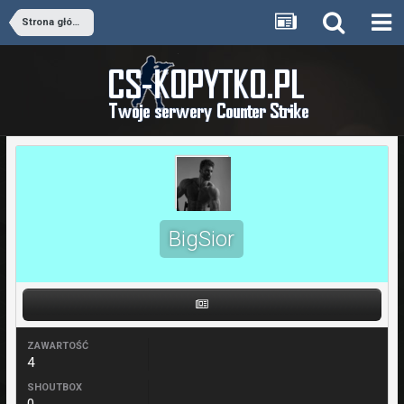
Strona główna
BigSior
ZAWARTOŚĆ
4
SHOUTBOX