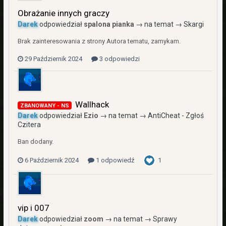
Obrażanie innych graczy
Darek
odpowiedział
spalona pianka
→ na temat →
Skargi
Brak zainteresowania z strony Autora tematu, zamykam.
29 Październik 2024
3 odpowiedzi
Wallhack
ZBANOWANY - NS
Darek
odpowiedział
Ezio
→ na temat →
AntiCheat - Zgłoś
Czitera
Ban dodany.
6 Październik 2024
1 odpowiedź
1
vip i 007
Darek
odpowiedział
zoom
→ na temat →
Sprawy