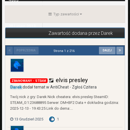
WPŁATY
0,00 zł
Typ zawartości
REJESTRACJA
20 Lipiec 2013
Zawartość dodana przez Darek
OSTATNIA WIZYTA
57 minut temu
POPRZEDNIA
DALEJ
Strona 1 z 216
elvis presley
ZBANOWANY - STEAM
Darek
dodał temat w
AntiCheat - Zgłoś Czitera
Twój nick z gry: Darek Nick cheatera: elvis presley SteamID:
STEAM_0:1:23688895 Serwer: DM+BF2 Data + dokładna godzina:
2025-12-13 - 19:43:25 Link do dema:...
13 Grudzień 2025
1