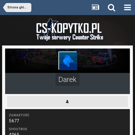
Strona główna
Darek
ZAWARTOŚĆ
5 677
SHOUTBOX
4 065