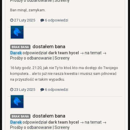
Prośby o odbanowanie | Screeny
Ban minął, zamykam.
27 Luty 2025
6 odpowiedzi
dostałem bana
BRAK BANA
Darek
odpowiedział
dark team hycel
→ na temat →
Prośby o odbanowanie | Screeny
16 luty godz. 21:20, jak nie Ty to ktoś kto ma dostęp do Twojego
komputera... ale to już nie nasza kwestia i musisz sam pilnować
na przyszłość w takim wypadku.
23 Luty 2025
6 odpowiedzi
dostałem bana
BRAK BANA
Darek
odpowiedział
dark team hycel
→ na temat →
Prośby o odbanowanie | Screeny