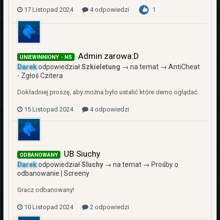
17 Listopad 2024
4 odpowiedzi
1
Admin zarowa:D
UNIEWINNIONY - NS
Darek
odpowiedział
Szkieletung
→ na temat →
AntiCheat
- Zgłoś Czitera
Dokładniej proszę, aby można było ustalić które demo oglądać.
15 Listopad 2024
4 odpowiedzi
UB Siuchy
ODBANOWANY
Darek
odpowiedział
SIuchy
→ na temat →
Prośby o
odbanowanie | Screeny
Gracz odbanowany!
10 Listopad 2024
2 odpowiedzi