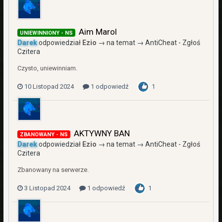
Aim Marol
UNIEWINNIONY - NS
Darek
odpowiedział
Ezio
→ na temat →
AntiCheat - Zgłoś
Czitera
Czysto, uniewinniam.
10 Listopad 2024
1 odpowiedź
1
AKTYWNY BAN
ZBANOWANY - NS
Darek
odpowiedział
Ezio
→ na temat →
AntiCheat - Zgłoś
Czitera
Zbanowany na serwerze.
3 Listopad 2024
1 odpowiedź
1