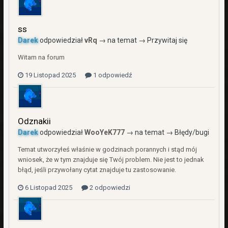
ss
Darek
odpowiedział
vRq
→ na temat →
Przywitaj się
Witam na forum
19 Listopad 2025
1 odpowiedź
Odznakii
Darek
odpowiedział
WooYeK777
→ na temat →
Błędy/bugi
Temat utworzyłeś właśnie w godzinach porannych i stąd mój
wniosek, że w tym znajduje się Twój problem. Nie jest to jednak
błąd, jeśli przywołany cytat znajduje tu zastosowanie.
6 Listopad 2025
2 odpowiedzi