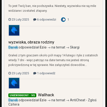
To jest Twój ban, nie podszywka. Niestety, wyzwiska nie są mile
widziane i zostałeś złapany.
23 Luty 2025
6 odpowiedzi
1
wyzwiska, obraza rodziny
Darek
odpowiedział
Ezio
→ na temat →
Skargi
Grałeś z tym graczem około pół mapy 14 lutego i tyle z ostatnich
wtedy 7 dni - więc patrząc na date tematu nie jesteś stroną
pokrzywdzoną w tej sprawie. Nie załączyłeś dowodów...
23 Luty 2025
1 odpowiedź
Wallhack
UNIEWINNIONY - NS
Darek
odpowiedział
Ezio
→ na temat →
AntiCheat - Zgłoś
Czitera