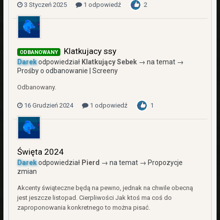
3 Styczeń 2025
1 odpowiedź
2
Klatkujacy ssy
ODBANOWANY
Darek
odpowiedział
Klatkujący Sebek
→ na temat →
Prośby o odbanowanie | Screeny
Odbanowany.
16 Grudzień 2024
1 odpowiedź
1
Święta 2024
Darek
odpowiedział
Pierd
→ na temat →
Propozycje
zmian
Akcenty świąteczne będą na pewno, jednak na chwile obecną
jest jeszcze listopad. Cierpliwości Jak ktoś ma coś do
zaproponowania konkretnego to można pisać.