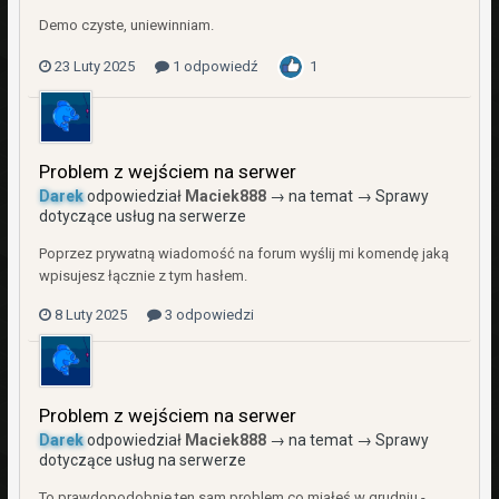
Demo czyste, uniewinniam.
23 Luty 2025
1 odpowiedź
1
Problem z wejściem na serwer
Darek
odpowiedział
Maciek888
→ na temat →
Sprawy
dotyczące usług na serwerze
Poprzez prywatną wiadomość na forum wyślij mi komendę jaką
wpisujesz łącznie z tym hasłem.
8 Luty 2025
3 odpowiedzi
Problem z wejściem na serwer
Darek
odpowiedział
Maciek888
→ na temat →
Sprawy
dotyczące usług na serwerze
To prawdopodobnie ten sam problem co miałeś w grudniu -