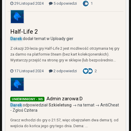
29 Listopad 2024
5 odpowiedzi
1
Half-Life 2
Darek
dodał temat w
Uploady gier
Z okazji 20-lecia gry Half-Life 2 jest możliwość otrzymania tej gry
za darmo na platformie Steam (bez kart kolekcjonerskich).
Wystarczy przejść na stronę gry w sklepie (lub bezpośrednio...
17 Listopad 2024
2 odpowiedzi
2
Admin zarowa:D
UNIEWINNIONY - NS
Darek
odpowiedział
Szkieletung
→ na temat →
AntiCheat
- Zgłoś Czitera
Gracz wchodzi do gry o 21:57, więc obejrzałem dwa dema tj. od
wejścia do końca jego gry tego dnia. Dema: ...