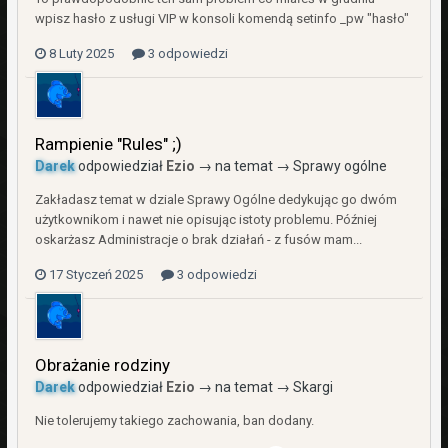
wpisz hasło z usługi VIP w konsoli komendą setinfo _pw "hasło"
8 Luty 2025
3 odpowiedzi
Rampienie "Rules" ;)
Darek
odpowiedział
Ezio
→ na temat →
Sprawy ogólne
Zakładasz temat w dziale Sprawy Ogólne dedykując go dwóm
użytkownikom i nawet nie opisując istoty problemu. Później
oskarżasz Administracje o brak działań - z fusów mam...
17 Styczeń 2025
3 odpowiedzi
Obrażanie rodziny
Darek
odpowiedział
Ezio
→ na temat →
Skargi
Nie tolerujemy takiego zachowania, ban dodany.