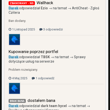
Wallhack
ZBANOWANY - NS
Darek
odpowiedział
Ezio
→ na temat →
AntiCheat - Zgłoś
Czitera
Ban dodany.
1 Listopad 2025
3 odpowiedzi
Kupowanie poprzez portfel
Darek
odpowiedział
TBSK
→ na temat →
Sprawy
dotyczące usług na serwerze
Problem rozwiązany.
4 Maj 2025
1 odpowiedź
dostałem bana
BRAK BANA
Darek
odpowiedział
dark team hycel
→ na temat →