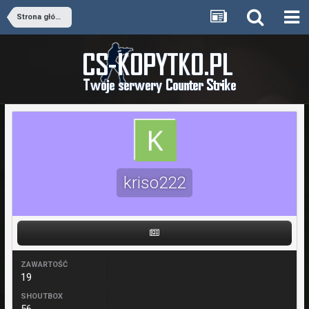
Strona główna
kriso222
ZAWARTOŚĆ
19
SHOUTBOX