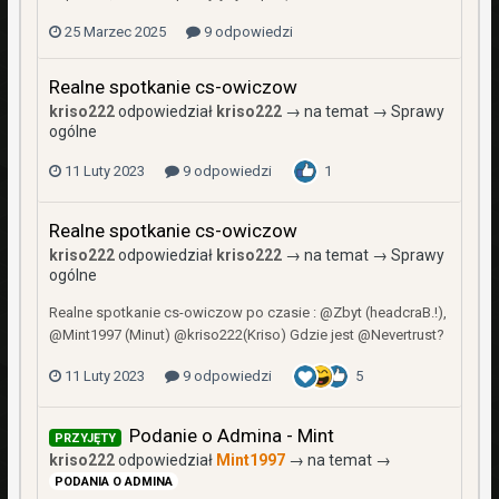
25 Marzec 2025
9 odpowiedzi
Realne spotkanie cs-owiczow
kriso222
odpowiedział
kriso222
→ na temat →
Sprawy
ogólne
11 Luty 2023
9 odpowiedzi
1
Realne spotkanie cs-owiczow
kriso222
odpowiedział
kriso222
→ na temat →
Sprawy
ogólne
Realne spotkanie cs-owiczow po czasie : @Zbyt (headcraB.!),
@Mint1997 (Minut) @kriso222(Kriso) Gdzie jest @Nevertrust?
11 Luty 2023
9 odpowiedzi
5
Podanie o Admina - Mint
PRZYJĘTY
kriso222
odpowiedział
Mint1997
→ na temat →
PODANIA O ADMINA