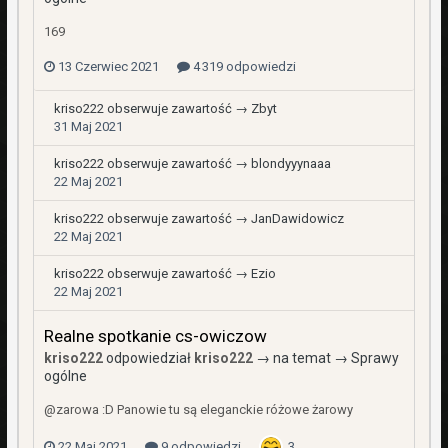
169
13 Czerwiec 2021
4 319 odpowiedzi
kriso222
obserwuje zawartość →
Zbyt
31 Maj 2021
kriso222
obserwuje zawartość →
blondyyynaaa
22 Maj 2021
kriso222
obserwuje zawartość →
JanDawidowicz
22 Maj 2021
kriso222
obserwuje zawartość →
Ezio
22 Maj 2021
Realne spotkanie cs-owiczow
kriso222
odpowiedział
kriso222
→ na temat →
Sprawy
ogólne
@zarowa :D Panowie tu są eleganckie różowe żarowy
22 Maj 2021
9 odpowiedzi
3