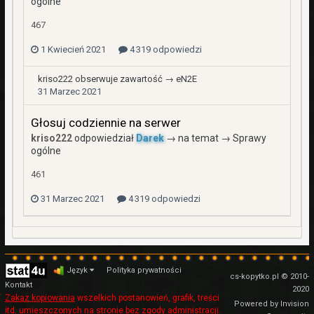
ogólne
467
1 Kwiecień 2021
4 319 odpowiedzi
kriso222
obserwuje zawartość →
eN2E
31 Marzec 2021
Głosuj codziennie na serwer
kriso222
odpowiedział
Darek
→ na temat →
Sprawy
ogólne
461
31 Marzec 2021
4 319 odpowiedzi
Język
Polityka prywatności
cs-kopytko.pl © 2010-
Kontakt
2020
Zakaz kopiowania
wszelkich postanowień, grafik, treści
Powered by Invision
itd. umieszczonych na stronie bez zgody administracji.