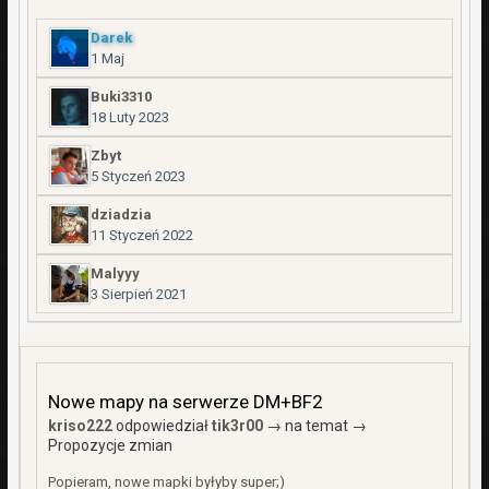
Darek
1 Maj
Buki3310
18 Luty 2023
Zbyt
5 Styczeń 2023
dziadzia
11 Styczeń 2022
Malyyy
3 Sierpień 2021
Nowe mapy na serwerze DM+BF2
kriso222
odpowiedział
tik3r00
→ na temat →
Propozycje zmian
Popieram, nowe mapki byłyby super;)