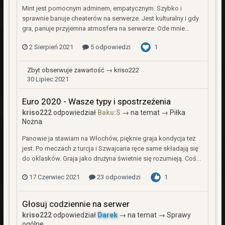
Mint jest pomocnym adminem, empatycznym. Szybko i
sprawnie banuje cheaterów na serwerze. Jest kulturalny i gdy
gra, panuje przyjemna atmosfera na serwerze. Ode mnie...
2 Sierpień 2021
5 odpowiedzi
1
Zbyt
obserwuje zawartość →
kriso222
30 Lipiec 2021
Euro 2020 - Wasze typy i spostrzeżenia
kriso222
odpowiedział
Baku:S
→ na temat →
Piłka
Nożna
Panowie ja stawiam na Włochów, pięknie graja kondycja też
jest. Po meczach z turcja i Szwajcaria ręce same składają się
do oklasków. Graja jako drużyna świetnie się rozumieją. Coś...
17 Czerwiec 2021
23 odpowiedzi
1
Głosuj codziennie na serwer
kriso222
odpowiedział
Darek
→ na temat →
Sprawy
ogólne