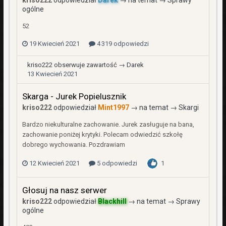
kriso222
odpowiedział
Darek
→ na temat →
Sprawy
ogólne
52
19 Kwiecień 2021
4 319 odpowiedzi
kriso222
obserwuje zawartość →
Darek
13 Kwiecień 2021
Skarga - Jurek Popielusznik
kriso222
odpowiedział
Mint1997
→ na temat →
Skargi
Bardzo niekulturalne zachowanie. Jurek zasługuje na bana,
zachowanie poniżej krytyki. Polecam odwiedzić szkołę
dobrego wychowania. Pozdrawiam
12 Kwiecień 2021
5 odpowiedzi
1
Głosuj na nasz serwer
kriso222
odpowiedział
Blackhill
→ na temat →
Sprawy
ogólne