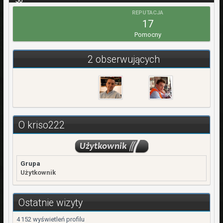
56
REPUTACJA
WPŁATY
17
0,00 zł
Pomocny
REJESTRACJA
30 Marzec 2021
2 obserwujących
OSTATNIA WIZYTA
12 Lipiec
O kriso222
Grupa
Użytkownik
Ostatnie wizyty
4 152 wyświetleń profilu