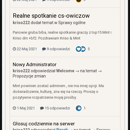
Realne spotkanie cs-owiczow
kriso222
dodał temat w
Sprawy ogólne
Panowie gruba biba, realne spotkanie graczy z top15 Mint i
Kriso dm +bf2. Pozdrawiam Kriso & Mint
22 Maj 2021
9 odpowiedzi
5
Nowy Administrator
kriso222
odpowiedział
Welcome
→ na temat →
Propozycje zmian
Mint powinien zostać adminem , nie ma innej opcji. Ma
doświadczenie, kulturę, zna się na rzeczy. Proszę o
pozytywne rozpatrzenie mojej prośby.
1 Maj 2021
15 odpowiedzi
1
Głosuj codziennie na serwer