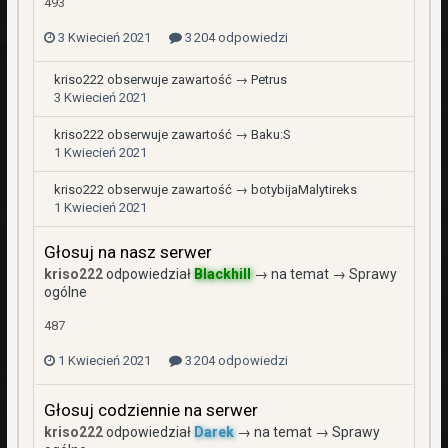
493
3 Kwiecień 2021
3 204 odpowiedzi
kriso222
obserwuje zawartość →
Petrus
3 Kwiecień 2021
kriso222
obserwuje zawartość →
Baku:S
1 Kwiecień 2021
kriso222
obserwuje zawartość →
botybijaMalytireks
1 Kwiecień 2021
Głosuj na nasz serwer
kriso222
odpowiedział
Blackhill
→ na temat →
Sprawy
ogólne
487
1 Kwiecień 2021
3 204 odpowiedzi
Głosuj codziennie na serwer
kriso222
odpowiedział
Darek
→ na temat →
Sprawy